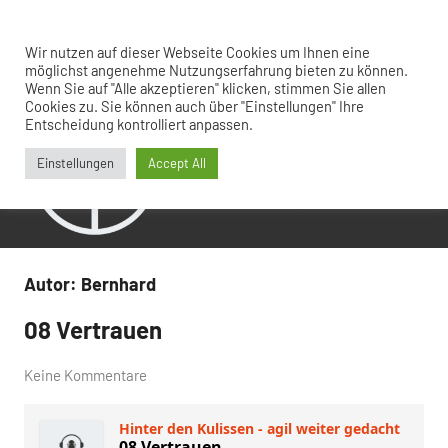
Zum
Inhalt
Menü
Wir nutzen auf dieser Webseite Cookies um Ihnen eine
Hinter
agil
springen
möglichst angenehme Nutzungserfahrung bieten zu können.
weiter
Wenn Sie auf "Alle akzeptieren" klicken, stimmen Sie allen
den
gedacht
Cookies zu. Sie können auch über "Einstellungen" Ihre
Kulissen
Entscheidung kontrolliert anpassen.
Einstellungen
Accept All
Autor:
Bernhard
08 Vertrauen
Allgemein
von
30.
Keine Kommentare
Bernhard
September
2022