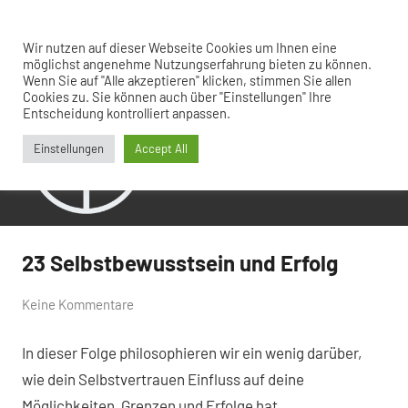
Zum
Inhalt
Menü
Wir nutzen auf dieser Webseite Cookies um Ihnen eine
Hinter
agil
springen
möglichst angenehme Nutzungserfahrung bieten zu können.
weiter
Wenn Sie auf "Alle akzeptieren" klicken, stimmen Sie allen
den
gedacht
Cookies zu. Sie können auch über "Einstellungen" Ihre
Kulissen
Entscheidung kontrolliert anpassen.
Einstellungen
Accept All
23 Selbstbewusstsein und Erfolg
Allgemein
von
25.
Keine Kommentare
Ramon
Juni
In dieser Folge philosophieren wir ein wenig darüber,
Saladino
2023
wie dein Selbstvertrauen Einfluss auf deine
Möglichkeiten, Grenzen und Erfolge hat.