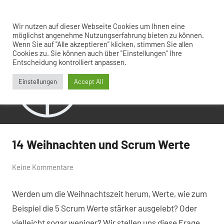
Zum
Inhalt
Menü
Wir nutzen auf dieser Webseite Cookies um Ihnen eine
Hinter
agil
springen
möglichst angenehme Nutzungserfahrung bieten zu können.
weiter
Wenn Sie auf "Alle akzeptieren" klicken, stimmen Sie allen
den
gedacht
Cookies zu. Sie können auch über "Einstellungen" Ihre
Kulissen
Entscheidung kontrolliert anpassen.
Einstellungen
Accept All
14 Weihnachten und Scrum Werte
Allgemein
von
23.
Keine Kommentare
Ramon
Dezember
Werden um die Weihnachtszeit herum, Werte, wie zum
Saladino
2022
Beispiel die 5 Scrum Werte stärker ausgelebt? Oder
vielleicht sogar weniger? Wir stellen uns diese Frage