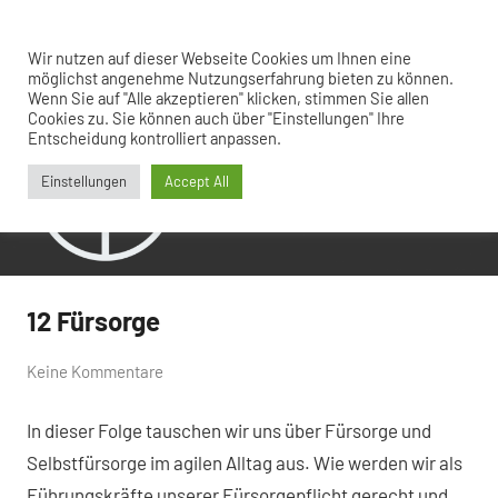
Zum
Inhalt
Menü
Wir nutzen auf dieser Webseite Cookies um Ihnen eine
Hinter
agil
springen
möglichst angenehme Nutzungserfahrung bieten zu können.
weiter
Wenn Sie auf "Alle akzeptieren" klicken, stimmen Sie allen
den
gedacht
Cookies zu. Sie können auch über "Einstellungen" Ihre
Kulissen
Entscheidung kontrolliert anpassen.
Einstellungen
Accept All
12 Fürsorge
Allgemein
von
25.
Keine Kommentare
Ramon
November
In dieser Folge tauschen wir uns über Fürsorge und
Saladino
2022
Selbstfürsorge im agilen Alltag aus. Wie werden wir als
Führungskräfte unserer Fürsorgepflicht gerecht und