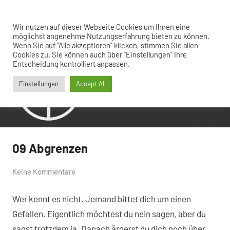
Zum
Inhalt
Menü
Wir nutzen auf dieser Webseite Cookies um Ihnen eine
Hinter
agil
springen
möglichst angenehme Nutzungserfahrung bieten zu können.
weiter
Wenn Sie auf "Alle akzeptieren" klicken, stimmen Sie allen
den
gedacht
Cookies zu. Sie können auch über "Einstellungen" Ihre
Kulissen
Entscheidung kontrolliert anpassen.
Einstellungen
Accept All
09 Abgrenzen
Allgemein
von
14.
Keine Kommentare
Ramon
Oktober
Wer kennt es nicht. Jemand bittet dich um einen
Saladino
2022
Gefallen. Eigentlich möchtest du nein sagen, aber du
sagst trotzdem ja. Danach ärgerst du dich noch über