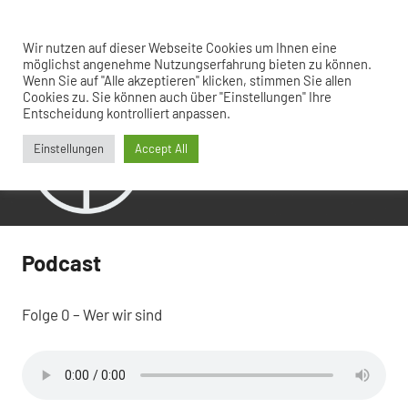
Zum
Inhalt
Menü
Wir nutzen auf dieser Webseite Cookies um Ihnen eine
Hinter
agil
springen
möglichst angenehme Nutzungserfahrung bieten zu können.
weiter
Wenn Sie auf "Alle akzeptieren" klicken, stimmen Sie allen
den
gedacht
Cookies zu. Sie können auch über "Einstellungen" Ihre
Kulissen
Entscheidung kontrolliert anpassen.
Einstellungen
Accept All
Podcast
Folge 0 – Wer wir sind